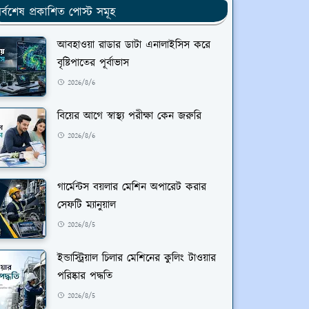
র্বশেষ প্রকাশিত পোস্ট সমূহ
আবহাওয়া রাডার ডাটা এনালাইসিস করে
বৃষ্টিপাতের পূর্বাভাস
2026/8/6
বিয়ের আগে স্বাস্থ্য পরীক্ষা কেন জরুরি
2026/8/6
গার্মেন্টস বয়লার মেশিন অপারেট করার
সেফটি ম্যানুয়াল
2026/8/5
ইন্ডাস্ট্রিয়াল চিলার মেশিনের কুলিং টাওয়ার
পরিষ্কার পদ্ধতি
2026/8/5