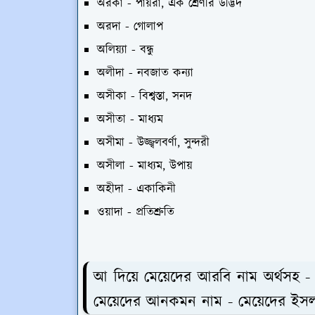
অরকা - পায়রা, এক শ্রেণীর উদ্ভিদ
অরদা - গোলাপ
অলিয়্যা - বন্ধু
অলীদা - নবজাত কন্যা
অসীকা - বিশ্বস্তা, সনদ
অসীতা - মাধ্যম
অসীমা - উজ্জ্বলবর্ণা, সুন্দরী
অসীলা - মাধ্যম, উপায়
অহীদা - একাকিনী
ওয়াদা - প্রতিশ্রুতি
আ দিয়ে মেয়েদের আরবি নাম অর্থসহ - 
মেয়েদের আনকমন নাম - মেয়েদের ইসলা