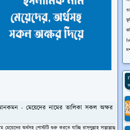
স
গু
কৃ
ক
h
দর
F
স
আনকমন - মেয়েদের নামের তালিকা সকল অক্ষর
দের অর্থসহ পোস্টটি শুরু করতে যাচ্ছি রাসূলুল্লাহ সাল্লাল্লাহু