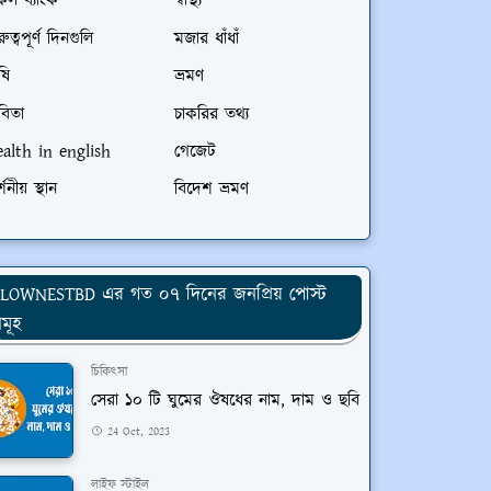
কল ব্যাংক
স্বাস্থ্য
রুত্বপূর্ণ দিনগুলি
মজার ধাঁধাঁ
ষি
ভ্রমণ
বিতা
চাকরির তথ্য
ealth in english
গেজেট
্শনীয় স্থান
বিদেশ ভ্রমণ
LOWNESTBD এর গত ০৭ দিনের জনপ্রিয় পোস্ট
মূহ
চিকিৎসা
সেরা ১০ টি ঘুমের ঔষধের নাম, দাম ও ছবি
24 Oct, 2023
লাইফ স্টাইল