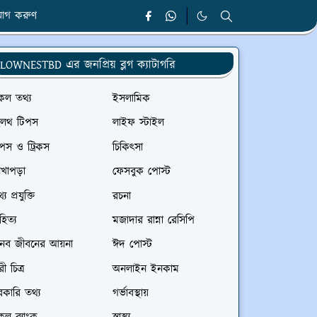
োগ করুণ
LOWNESTBD এর জনপ্রিয় ব্লগ ক্যাটাগরি
কল তথ্য
ইসলামিক
েলথ টিপস
লাইফ স্টাইল
পস ও ট্রিকস
চিকিৎসা
েখাপড়া
ফেসবুক পোস্ট
্য প্রযুক্তি
রচনা
হিত্য
মজাদার রান্না রেসিপি
ানব জীবনের আয়না
ঈদ পোস্ট
রী চিত্র
অনলাইন ইনকাম
কারি তথ্য
গর্ভাবস্থায়