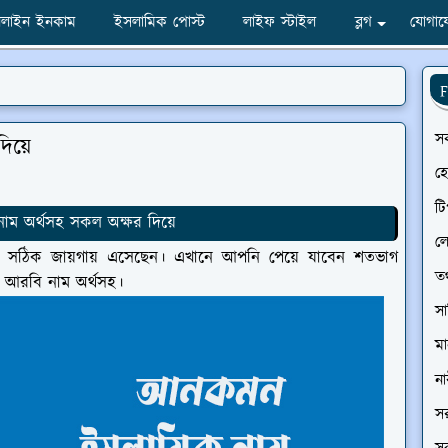
লাইন ইনকাম
ইসলামিক পোস্ট
লাইফ স্টাইল
ব্লগ
যোগায
F
স
দিয়ে
হ
টি
াম অর্থসহ সকল অক্ষর দিয়ে
ল
সঠিক জায়গায় এসেছেন। এখানে আপনি পেয়ে যাবেন শতভাগ
তথ
 আরবি নাম অর্থসহ।
সা
ম
না
সর