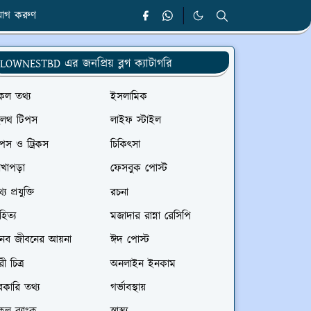
োগ করুণ
LOWNESTBD এর জনপ্রিয় ব্লগ ক্যাটাগরি
কল তথ্য
ইসলামিক
েলথ টিপস
লাইফ স্টাইল
পস ও ট্রিকস
চিকিৎসা
েখাপড়া
ফেসবুক পোস্ট
্য প্রযুক্তি
রচনা
হিত্য
মজাদার রান্না রেসিপি
ানব জীবনের আয়না
ঈদ পোস্ট
রী চিত্র
অনলাইন ইনকাম
কারি তথ্য
গর্ভাবস্থায়