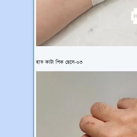
হাত কাটা পিক ছেলে-০৩