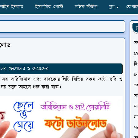
লাইন ইনকাম
ইসলামিক পোস্ট
লাইফ স্টাইল
ব্লগ
যোগায
F
স
নলোড
হ
টি
কচার ছেলেদের ও মেয়েদের
ল
ত সহ অরিজিনাল এবং হাইকোয়ালিটি বিভিন্ন রকম ফটো ছবি ও
তথ
নয় চলুন তাহলে শুরু করা যাক।
সা
ম
না
সর