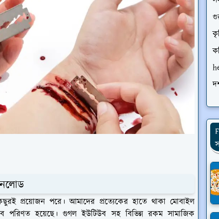
স
গু
কৃ
ক
h
দর
F
স
উনলোড
ছুরই প্রয়োজন পরে। আমাদের প্রত্যেকের হাতে থাকা মোবাইল
বে পরিণত হয়েছে। গুগল ইউটিউব সহ বিভিন্ন রকম সামাজিক