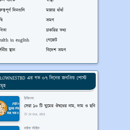
কল ব্যাংক
স্বাস্থ্য
রুত্বপূর্ণ দিনগুলি
মজার ধাঁধাঁ
ষি
ভ্রমণ
বিতা
চাকরির তথ্য
ealth in english
গেজেট
্শনীয় স্থান
বিদেশ ভ্রমণ
LOWNESTBD এর গত ০৭ দিনের জনপ্রিয় পোস্ট
মূহ
চিকিৎসা
সেরা ১০ টি ঘুমের ঔষধের নাম, দাম ও ছবি
24 Oct, 2023
লাইফ স্টাইল