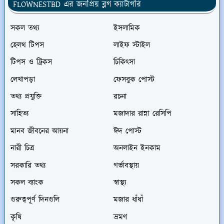
FLOWNESTBD এর জনপ্রিয় ব্লগ ক্যাটাগরি
সকল তথ্য
ইসলামিক
হেলথ টিপস
লাইফ স্টাইল
টিপস ও ট্রিকস
চিকিৎসা
লেখাপড়া
ফেসবুক পোস্ট
তথ্য প্রযুক্তি
রচনা
সাহিত্য
মজাদার রান্না রেসিপি
মানব জীবনের আয়না
ঈদ পোস্ট
নারী চিত্র
অনলাইন ইনকাম
সরকারি তথ্য
গর্ভাবস্থায়
সকল ব্যাংক
স্বাস্থ্য
গুরুত্বপূর্ণ দিনগুলি
মজার ধাঁধাঁ
কৃষি
ভ্রমণ