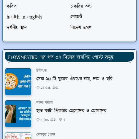
কবিতা
চাকরির তথ্য
health in english
গেজেট
দর্শনীয় স্থান
বিদেশ ভ্রমণ
FLOWNESTBD এর গত ০৭ দিনের জনপ্রিয় পোস্ট সমূহ
চিকিৎসা
সেরা ১০ টি ঘুমের ঔষধের নাম, দাম ও ছবি
24 Oct, 2023
লাইফ স্টাইল
হাত কাটা পিকচার ছেলেদের ও মেয়েদের
4 Jan, 2024
4
ফেসবুক পোস্ট