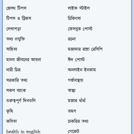
হেলথ টিপস
লাইফ স্টাইল
টিপস ও ট্রিকস
চিকিৎসা
লেখাপড়া
ফেসবুক পোস্ট
তথ্য প্রযুক্তি
রচনা
সাহিত্য
মজাদার রান্না রেসিপি
মানব জীবনের আয়না
ঈদ পোস্ট
নারী চিত্র
অনলাইন ইনকাম
সরকারি তথ্য
গর্ভাবস্থায়
সকল ব্যাংক
স্বাস্থ্য
গুরুত্বপূর্ণ দিনগুলি
মজার ধাঁধাঁ
কৃষি
ভ্রমণ
কবিতা
চাকরির তথ্য
health in english
গেজেট