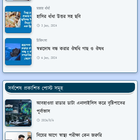
মজার ধাঁধাঁ
হাসির ধাঁধা উত্তর সহ ছবি
3 Jan, 2024
চিকিৎসা
স্বপ্নদোষ বন্ধ করার ঔষধি গাছ ও ঔষধ
6 Jan, 2024
সর্বশেষ প্রকাশিত পোস্ট সমূহ
আবহাওয়া রাডার ডাটা এনালাইসিস করে বৃষ্টিপাতের
পূর্বাভাস
2026/8/6
বিয়ের আগে স্বাস্থ্য পরীক্ষা কেন জরুরি