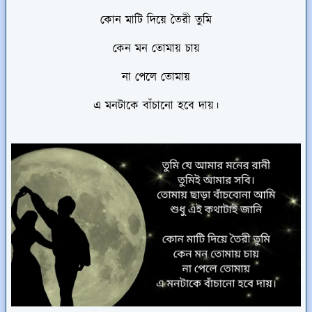
কোন মাটি দিয়ে তৈরী তুমি
কেন মন তোমায় চায়
না পেলে তোমায়
এ মনটাকে বাঁচানো হবে দায়।