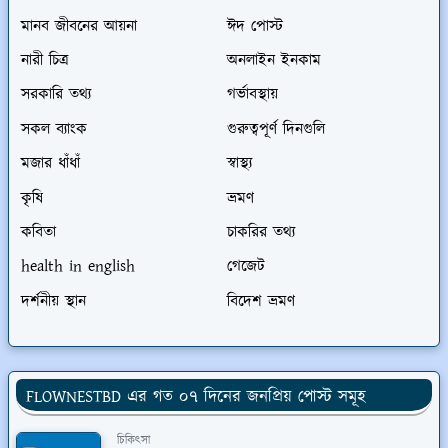
মানব জীবনের আয়না
ঈদ পোস্ট
নারী চিত্র
অনলাইন ইনকাম
সরকারি তথ্য
গর্ভাবস্থায়
সকল ব্যাংক
গুরুত্বপূর্ণ দিনগুলি
মজার ধাঁধাঁ
স্বাস্থ্য
কৃষি
ভ্রমণ
কবিতা
চাকরির তথ্য
health in english
গেজেট
দর্শনীয় স্থান
বিদেশ ভ্রমণ
FLOWNESTBD এর গত ০৭ দিনের জনপ্রিয় পোস্ট সমূহ
চিকিৎসা