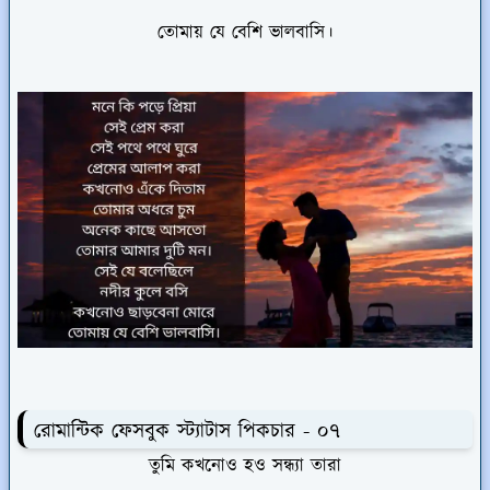
তোমায় যে বেশি ভালবাসি।
রোমান্টিক ফেসবুক স্ট্যাটাস পিকচার - ০৭
তুমি কখনোও হও সন্ধ্যা তারা