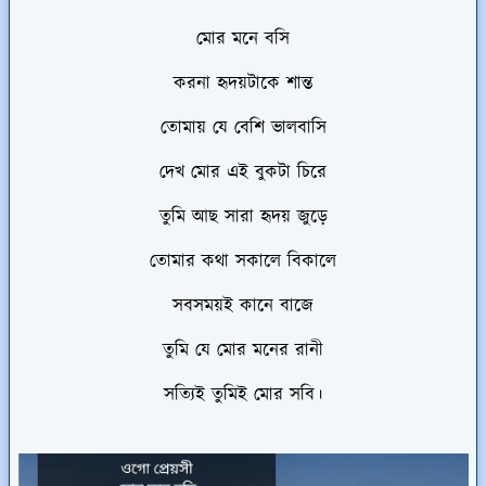
মোর মনে বসি
করনা হৃদয়টাকে শান্ত
তোমায় যে বেশি ভালবাসি
দেখ মোর এই বুকটা চিরে
তুমি আছ সারা হৃদয় জুড়ে
তোমার কথা সকালে বিকালে
সবসময়ই কানে বাজে
তুমি যে মোর মনের রানী
সত্যিই তুমিই মোর সবি।