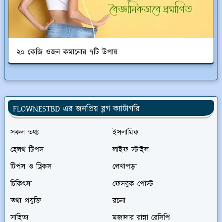
২০ কেজি ওজন কমানোর ৭টি উপায়
FLOWNESTBD এর জনপ্রিয় ব্লগ ক্যাটাগরি
সকল তথ্য
ইসলামিক
হেলথ টিপস
লাইফ স্টাইল
টিপস ও ট্রিকস
লেখাপড়া
চিকিৎসা
ফেসবুক পোস্ট
তথ্য প্রযুক্তি
রচনা
সাহিত্য
মজাদার রান্না রেসিপি