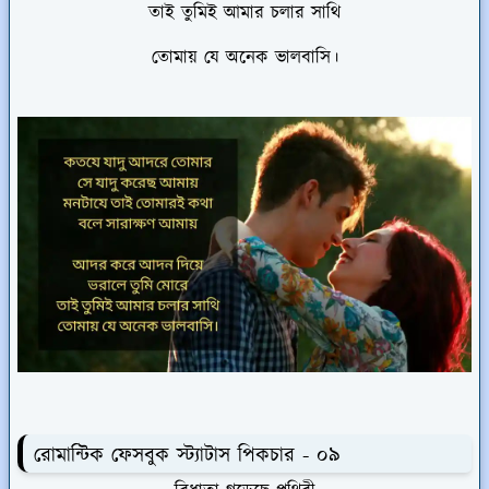
তাই তুমিই আমার চলার সাথি
তোমায় যে অনেক ভালবাসি।
রোমান্টিক ফেসবুক স্ট্যাটাস পিকচার - ০৯