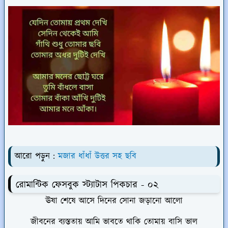
আরো পড়ুন :
মজার ধাঁধাঁ উত্তর সহ ছবি
রোমান্টিক ফেসবুক স্ট্যাটাস পিকচার - ০২
ঊষা শেষে আসে দিনের সোনা জড়ানো আলো
জীবনের ব্যস্ততায় আমি ভাবতে থাকি তোমায় বাসি ভাল