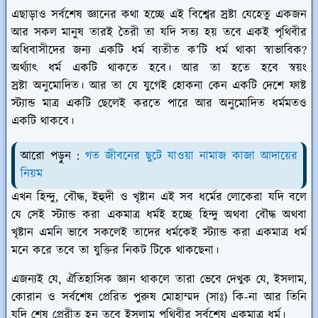
এছাড়াও সর্বশেষ জ্ঞানের কথা হচ্ছে এই বিশ্বের স্রষ্টা যেহেতু একজন
আর সকল মানুষ তারই তৈরী তা যদি সত্য হয় তবে একই পৃথিবীর
অধিবাসীদের জন্য একটি ধর্ম ব্যতীত ক’টি ধর্ম থাকা স্বাভাবিক?
অর্থ্যাৎ ধর্ম একটি থাকতে হবে। আর তা হতে হবে স্বয়ং
স্রষ্টা অনুমোদিত। আর তা যে যুগেই হোকনা কেন একটি দেশে ফাষ্ট
স্ট্যান্ড মাত্র একটি ছেলেই করতে পারে আর অনুমোদিত ধর্মমতও
একটি থাকবে।
আরো পড়ুন :
গত জীবনের ছুটে যাওয়া নামাজ কাজা আদায়ের
নিয়ম
এখন হিন্দু, বৌদ্ধ, ইহুদী ও খৃষ্টান এই সব ধর্মের লোকেরা যদি বলে
যে সেই স্ট্যান্ড করা একমাত্র ধর্মই হচ্ছে হিন্দু অথবা বৌদ্ধ অথবা
খৃষ্টান এমনি ভাবে সকলেই তাদের ধর্মকেই স্ট্যান্ড করা একমাত্র ধর্ম
মনে করে তবে তা যুক্তির নিকট টিকে থাকছেনা।
এজন্যই যে, ঐতিহাসিক জ্ঞান থাকলে তারা ভেবে দেখুক যে, ইসলাম,
কোরান ও সর্বশেষ প্রেরিত পুরুষ মোহাম্মদ (সাঃ) কি-না আর তিনি
যদি শেষ প্রেরীত হন তবে ইসলাম পৃথিবীর সর্বশেষ একমাত্র ধর্ম।