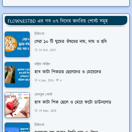
FLOWNESTBD এর গত ০৭ দিনের জনপ্রিয় পোস্ট সমূহ
চিকিৎসা
সেরা ১০ টি ঘুমের ঔষধের নাম, দাম ও ছবি
24 Oct, 2023
লাইফ স্টাইল
হাত কাটা পিকচার ছেলেদের ও মেয়েদের
4 Jan, 2024
4
ফেসবুক পোস্ট
হাত কাটা পিক ছেলে ও মেয়ে ফটো ডাউনলোড
19 Mar, 2025
চিকিৎসা