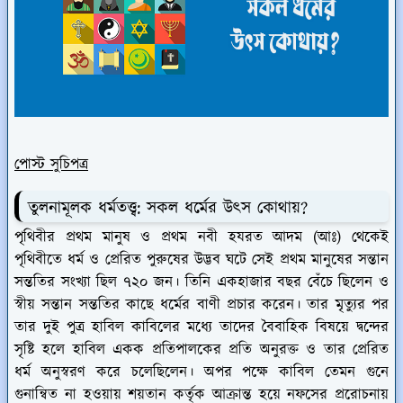
পোস্ট সুচিপত্র
তুলনামূলক ধর্মতত্ত্ব: সকল ধর্মের উৎস কোথায়?
পৃথিবীর প্রথম মানুষ ও প্রথম নবী হযরত আদম (আঃ) থেকেই
পৃথিবীতে ধর্ম ও প্রেরিত পুরুষের উদ্ভব ঘটে সেই প্রথম মানুষের সন্তান
সন্ততির সংখ্যা ছিল ৭২০ জন। তিনি একহাজার বছর বেঁচে ছিলেন ও
স্বীয় সন্তান সন্ততির কাছে ধর্মের বাণী প্রচার করেন। তার মৃত্যুর পর
তার দুই পুত্র হাবিল কাবিলের মধ্যে তাদের বৈবাহিক বিষয়ে দ্বন্দের
সৃষ্টি হলে হাবিল একক প্রতিপালকের প্রতি অনুরক্ত ও তার প্রেরিত
ধর্ম অনুস্বরণ করে চলেছিলেন। অপর পক্ষে কাবিল তেমন গুনে
গুনান্বিত না হওয়ায় শয়তান কর্তৃক আক্রান্ত হয়ে নফসের প্ররোচনায়