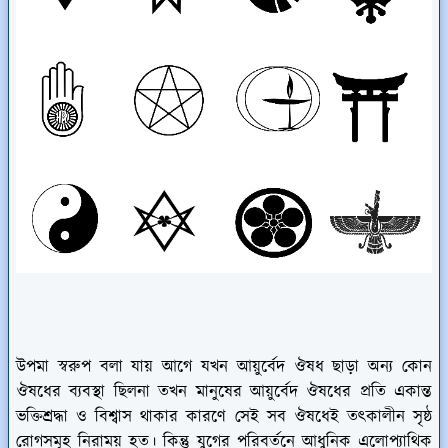
উপমা স্বরুপ বলা যায় আগে যখন আয়ুর্বেদ ঔষধ ছাড়া অন্য কোন
ঔষধের ব্যবস্থা ছিলনা তখন মানুষের আয়ুর্বেদ ঔষধের প্রতি একান্ত
ভক্তিশ্রদ্ধা ও বিশ্বাস থাকার কারণে সেই সব ঔষধেই তৎকালীন সৃষ্ঠ
রোগসমূহ নিরাময় হত। কিন্তু যুগের পরিবর্তনে আধুনিক এলোপ্যাথিক