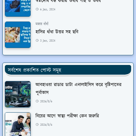
স্বপ্নদোষ বন্ধ করার ঔষধি গাছ ও ঔষধ
6 Jan, 2024
মজার ধাঁধাঁ
হাসির ধাঁধা উত্তর সহ ছবি
3 Jan, 2024
সর্বশেষ প্রকাশিত পোস্ট সমূহ
আবহাওয়া রাডার ডাটা এনালাইসিস করে বৃষ্টিপাতের
পূর্বাভাস
2026/8/6
বিয়ের আগে স্বাস্থ্য পরীক্ষা কেন জরুরি
2026/8/6