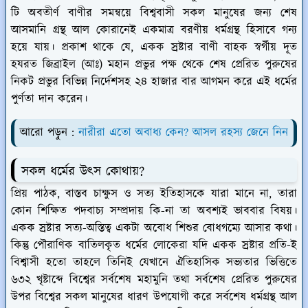
টি অবতীর্ণ বাণীর সমন্বয়ে বিশ্ববাসী সকল মানুষের জন্য শেষ
আসমানি গ্রন্থ আল কোরানেই একমাত্র বরণীয় ধর্মগ্রন্থ হিসাবে গন্য
হয়ে যায়। প্রকাশ থাকে যে, একক স্রষ্টার বাণী বাহক স্বর্গীয় দূত
হযরত জিব্রাইল (আঃ) মহান প্রভুর পক্ষ থেকে শেষ প্রেরিত পুরুষের
নিকট প্রভুর বিভিন্ন নির্দেশসহ ২৪ হাজার বার আগমন করে এই ধর্মের
পুর্ণতা দান করেন।
আরো পড়ুন :
নারীরা এতো অবাধ্য কেন? আসল রহস্য জেনে নিন
সকল ধর্মের উৎস কোথায়?
প্রিয় পাঠক, বাস্তব চাক্ষুস ও সত্য ইতিহাসকে যারা মানে না, তারা
কোন শিক্ষিত পদবাচ্য সম্প্রদায় কি-না তা অবশ্যই ভাববার বিষয়।
একক স্রষ্টার সত্য-অস্তিত্ব একটা অবোধ শিশুর বোধগম্যে আসার কথা।
কিন্তু পৌরাণিক বাতিলকৃত ধর্মের লোকেরা যদি একক
স্রষ্টার
প্রতি-ই
বিশ্বাসী হতো তাহলে তিনিই যেখানে ঐতিহাসিক সভ্যতার ভিত্তিতে
৬৩২ খৃষ্টাব্দে বিশ্বের সর্বশেষ মহামুনি তথা সর্বশেষ প্রেরিত পুরুষের
উপর বিশ্বের সকল মানুষের ধারণ উপযোগী করে সর্বশেষ ধর্মগ্রন্থ আল