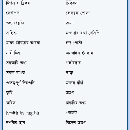
টিপস ও ট্রিকস
চিকিৎসা
লেখাপড়া
ফেসবুক পোস্ট
তথ্য প্রযুক্তি
রচনা
সাহিত্য
মজাদার রান্না রেসিপি
মানব জীবনের আয়না
ঈদ পোস্ট
নারী চিত্র
অনলাইন ইনকাম
সরকারি তথ্য
গর্ভাবস্থায়
সকল ব্যাংক
স্বাস্থ্য
গুরুত্বপূর্ণ দিনগুলি
মজার ধাঁধাঁ
কৃষি
ভ্রমণ
কবিতা
চাকরির তথ্য
health in english
গেজেট
দর্শনীয় স্থান
বিদেশ ভ্রমণ