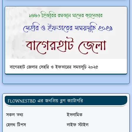
বাগেরহাট জেলার সেহরি ও ইফতারের সময়সূচি ২০২৫
FLOWNESTBD এর জনপ্রিয় ব্লগ ক্যাটাগরি
সকল তথ্য
ইসলামিক
হেলথ টিপস
লাইফ স্টাইল