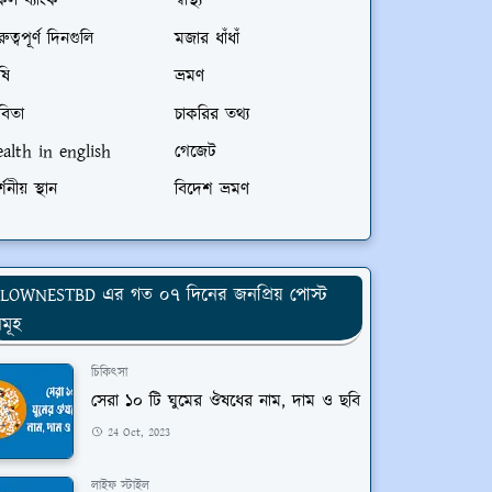
কল ব্যাংক
স্বাস্থ্য
রুত্বপূর্ণ দিনগুলি
মজার ধাঁধাঁ
ষি
ভ্রমণ
বিতা
চাকরির তথ্য
ealth in english
গেজেট
্শনীয় স্থান
বিদেশ ভ্রমণ
LOWNESTBD এর গত ০৭ দিনের জনপ্রিয় পোস্ট
মূহ
চিকিৎসা
সেরা ১০ টি ঘুমের ঔষধের নাম, দাম ও ছবি
24 Oct, 2023
লাইফ স্টাইল