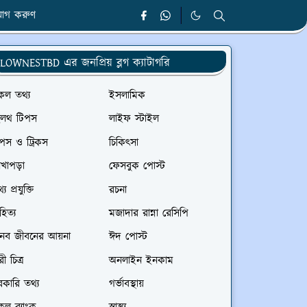
োগ করুণ
LOWNESTBD এর জনপ্রিয় ব্লগ ক্যাটাগরি
কল তথ্য
ইসলামিক
েলথ টিপস
লাইফ স্টাইল
পস ও ট্রিকস
চিকিৎসা
েখাপড়া
ফেসবুক পোস্ট
্য প্রযুক্তি
রচনা
হিত্য
মজাদার রান্না রেসিপি
ানব জীবনের আয়না
ঈদ পোস্ট
রী চিত্র
অনলাইন ইনকাম
কারি তথ্য
গর্ভাবস্থায়