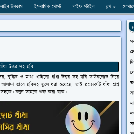
লাইন ইনকাম
ইসলামিক পোস্ট
লাইফ স্টাইল
ব্লগ
যোগায
F
স
হ
টি
াঁধা উত্তর সহ ছবি
ল
সির, বুদ্ধির ও মাথা খাটানো ধাঁধা উত্তর সহ ছবি ডাউনলোড নিয়ে
তথ
আলাদা ভাবে ছবিসহ তুলে ধরা হয়েছে। তাই প্রত্যেকটি ধাঁধা প্রশ্ন
সহজে। চলুন তাহলে শুরু করা যাক।
সা
ম
না
সর